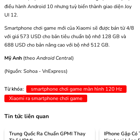
điều hành Android 10 nhưng tuỳ biến thành giao diện Joy
UI 12.
Smartphone chơi game mới của Xiaomi sẽ được bán từ 4/8
với giá 573 USD cho bản tiêu chuẩn bộ nhớ 128 GB và
688 USD cho bản nâng cao với bộ nhớ 512 GB.
Mỹ Anh
(theo
Android Central
)
(Nguồn: Sohoa - VnExpress)
Từ khóa:
smartphone chơi game màn hình 120 Hz
Xiaomi ra smartphone chơi game
Tin tức liên quan
Trung Quốc Ra Chuẩn GPMI Thay
IPhone Gập Có