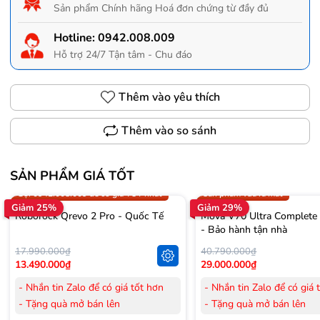
Sản phẩm Chính hãng Hoá đơn chứng từ đầy đủ
Hotline:
0942.008.009
Hỗ trợ 24/7 Tận tâm - Chu đáo
Thêm vào yêu thích
Thêm vào so sánh
SẢN PHẨM GIÁ TỐT
Trợ giá 300.000đ
Gọi 0942.008.009 để có giá T
Gọi 0942.008.009 để có giá TỐT nhất
Sản phẩm vừa ra mắt
Giảm 25%
Giảm 29%
Roborock Qrevo 2 Pro - Quốc Tế
Mova V70 Ultra Complete
- Bảo hành tận nhà
17.990.000₫
40.790.000₫
13.490.000₫
29.000.000₫
- Nhắn tin Zalo để có giá tốt hơn
- Nhắn tin Zalo để có giá 
- Tặng quà mở bán lên
- Tặng quà mở bán lên