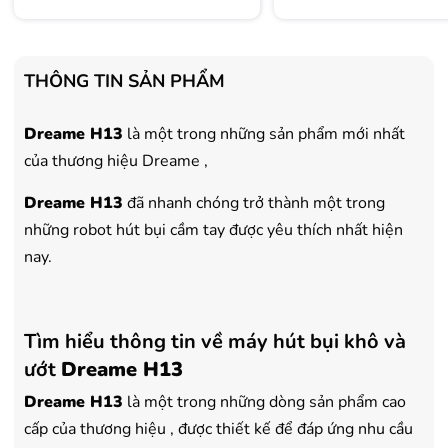
đến 3.000.000đ
đến 3.000.000đ
- Tặng Voucher trị giá
300.000đ
khi
- Tặng Voucher trị giá
300
mua Laptop
mua Laptop
- Tặng Voucher trị giá
150.000đ
khi
- Tặng Voucher trị giá
150
THÔNG TIN SẢN PHẨM
mua Máy lọc Không khí
mua Máy lọc Không khí
- Cam kết hàng mới 100%.
- Cam kết hàng mới 100%
Dreame H13
là một trong những sản phẩm mới nhất
- Lắp đặt, HDSD tại nhà nội thành
- Lắp đặt, HDSD tại nhà n
của thương hiệu Dreame ,
Hà Nội, Hồ Chí Minh
Hà Nội, Hồ Chí Minh
- Vận chuyển Toàn Quốc.
- Vận chuyển Toàn Quốc.
Dreame H13
đã nhanh chóng trở thành một trong
- Bảo hành 24 tháng chính hãng
- Bảo hành 36 tháng Chí
những robot hút bụi cầm tay được yêu thích nhất hiện
nay.
Tìm hiểu thông tin về máy hút bụi khô và
ướt
Dreame H13
Dreame H13
là một trong những dòng sản phẩm cao
cấp của thương hiệu , được thiết kế để đáp ứng nhu cầu