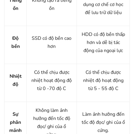
Tiếng
Không tạo ra tiếng
dụng cơ chế cơ học
ồn
ồn
để lưu trữ dữ liệu
HDD có độ bền thấp
Độ
SSD có độ bền cao
hơn và dễ bị tác
bền
hơn
động của ngoại lực
Có thể chịu được
Có thể chịu được
Nhiệt
nhiệt hoạt động độ
nhiệt độ hoạt động
độ
từ 0 -70 độ C
từ 5 - 55 độ C
Không làm ảnh
Sự
Làm ảnh hưởng đến
hưởng đến tốc độ
phân
tốc độ đọc/ ghi của ổ
đọc/ ghi của ổ
mảnh
cứng.