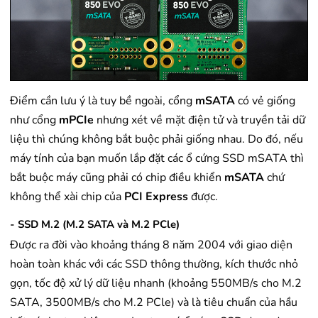
Điểm cần lưu ý là tuy bề ngoài, cổng
mSATA
có vẻ giống
như cổng
mPCIe
nhưng xét về mặt điện tử và truyền tải dữ
liệu thì chúng không bắt buộc phải giống nhau. Do đó, nếu
máy tính của bạn muốn lắp đặt các ổ cứng SSD mSATA thì
bắt buộc máy cũng phải có chip điều khiển
mSATA
chứ
không thể xài chip của
PCI Express
được.
- SSD M.2 (M.2 SATA và M.2 PCle)
Được ra đời vào khoảng tháng 8 năm 2004 với giao diện
hoàn toàn khác với các SSD thông thường, kích thước nhỏ
gọn, tốc độ xử lý dữ liệu nhanh (khoảng 550MB/s cho M.2
SATA, 3500MB/s cho M.2 PCle) và là tiêu chuẩn của hầu