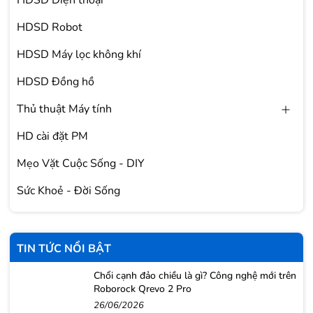
HDSD Điện thoại
Apple không cho biết khi nào những tính năng mới nói
trên sẽ được tung ra. *** ST ***
HDSD Robot
HDSD Máy lọc không khí
HDSD Đồng hồ
Thủ thuật Máy tính
HD cài đặt PM
Mẹo Vặt Cuộc Sống - DIY
Sức Khoẻ - Đời Sống
TIN TỨC NỔI BẬT
Chổi cạnh đảo chiều là gì? Công nghệ mới trên
Roborock Qrevo 2 Pro
26/06/2026