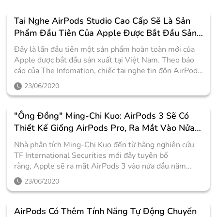
Tai Nghe AirPods Studio Cao Cấp Sẽ Là Sản
Phẩm Đầu Tiên Của Apple Được Bắt Đầu Sản
Xuất Tại Việt Nam
Đây là lần đầu tiên một sản phẩm hoàn toàn mới của
Apple được bắt đầu sản xuất tại Việt Nam. Theo báo
cáo của The Infomation, chiếc tai nghe tin đồn AirPods
Studio sẽ là sản phẩm đầu tiên của Apple được sản
23/06/2020
xuất ngay từ đầu tại Việt Nam. Đây là một chiếc tai
nghe over-ear cao cấp, không dây và có tính năng
chống ồn chủ động. Mặc dù một số nhà cung ứng tai
"Ông Đồng" Ming-Chi Kuo: AirPods 3 Sẽ Có
nghe AirPods cho Apple đã có dây chuyền sản xuất tại
Thiết Kế Giống AirPods Pro, Ra Mắt Vào Nửa
Việt Nam, nhưng đây là lần đầu tiên một sản phẩm
Đầu Năm 2021
Nhà phân tích Ming-Chi Kuo đến từ hãng nghiên cứu
hoàn toàn mới được bắt đầu sản xuất tại Việt Nam.
TF International Securities mới đây tuyên bố
Như trước đây, Apple sẽ ký hợp đồng với các nhà sản
rằng, Apple sẽ ra mắt AirPods 3 vào nửa đầu năm
xuất tại Trung Quốc, rồi sau đó mới ký thêm hợp đồng
2021. Ngoài ra, bộ tai nghe mới này sẽ có yếu tố hình
với các nhà cung ứng tại các những nước khác để tăng
23/06/2020
thức giống như AirPods Pro. AirPods Pro ( nguồn ST)
sản lượng. Quyết định này xuất phát từ việc mối quan
Có 1 sự khác biệt về thiết kế khá lớn giữa AirPods Pro
hệ giữa hai nước Mỹ và Trung Quốc đang ngày càng trở
và Airpods 2 – mẫu AirPods đang được bán trên thị
nên căng thẳng. Sau khi Mỹ quyết định giáng đòn
AirPods Có Thêm Tính Năng Tự Động Chuyển