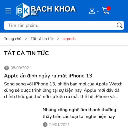
Trang chủ
Tất cả tin tức
airpods
TẤT CẢ TIN TỨC
08/09/2021
Apple ấn định ngày ra mắt iPhone 13
Song song với iPhone 13, phiên bản mới của Apple Watch
cũng sẽ được trình làng tại sự kiện này. Apple mới đây đã
chính thức gửi thư mời sự kiện ra mắt thế hệ iPhone và
Apple Watch mới tới giới truyền thông. Sự kiện này sẽ
diễn ra vào ngày 14/9 (theo giờ Mỹ) và 0h ngày 15/9 (theo
Những công nghệ âm thanh thường
giờ Việt Nam). Cũng như nhiều sự kiện công nghệ khác
thấy trên các loại tai nghe hiện nay
trong thời gian qua, sự kiện này của Apple sẽ...
29/01/2021