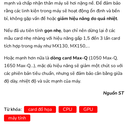
mạnh và chấp nhận thân máy sẽ hơi nặng nề. Để đảm bảo
rằng các linh kiện trong máy sẽ hoạt động ổn định và bền
bỉ, không gặp vấn đề hoặc
giảm hiệu năng do quá nhiệt
.
Nếu đã ưu tiên tính
gọn nhẹ
, bạn chỉ nên dừng lại ở các
mẫu card nhẹ nhàng với hiệu năng gấp 1,5 đến 3 lần card
tích hợp trong máy như MX130, MX150,...
Hoặc mạnh hơn nữa là
dòng card Max-Q
(1050 Max-Q,
1650 Max-Q...), mặc dù hiệu năng sẽ giảm một chút so với
các phiên bản tiêu chuẩn, nhưng sẽ đảm bảo cân bằng giữa
độ dày, nhiệt độ và sức mạnh của máy.
Nguồn ST
Từ khóa:
card đồ họa
CPU
GPU
máy tính