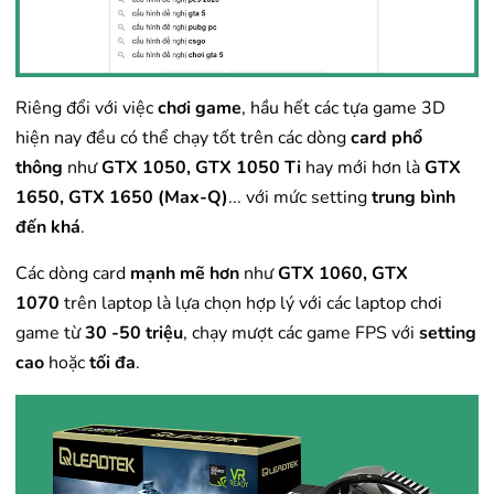
Riêng đổi với việc
chơi game
, hầu hết các tựa game 3D
hiện nay đều có thể chạy tốt trên các dòng
card phổ
thông
như
GTX 1050, GTX 1050 Ti
hay mới hơn là
GTX
1650, GTX 1650 (Max-Q)
... với mức setting
trung bình
đến khá
.
Các dòng card
mạnh mẽ hơn
như
GTX 1060, GTX
1070
trên laptop là lựa chọn hợp lý với các laptop chơi
game từ
30 -50 triệu
, chạy mượt các game FPS với
setting
cao
hoặc
tối đa
.