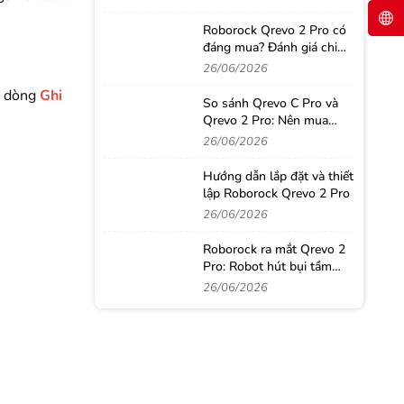
Roborock Qrevo 2 Pro có
đáng mua? Đánh giá chi
tiết sau thời gian sử dụng
26/06/2026
thực tế
n dòng
Ghi
So sánh Qrevo C Pro và
Qrevo 2 Pro: Nên mua
robot hút bụi nào?
26/06/2026
Hướng dẫn lắp đặt và thiết
lập Roborock Qrevo 2 Pro
26/06/2026
Roborock ra mắt Qrevo 2
Pro: Robot hút bụi tầm
trung với loạt công nghệ
26/06/2026
từ phân khúc cao cấp