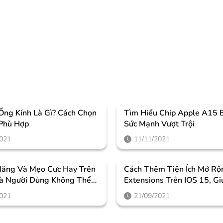
Ống Kính Là Gì? Cách Chọn
Tìm Hiểu Chip Apple A15 B
Phù Hợp
Sức Mạnh Vượt Trội
2021
11/11/2021
Năng Và Mẹo Cực Hay Trên
Cách Thêm Tiện Ích Mở Rộn
à Người Dùng Không Thể
Extensions Trên IOS 15, G
Sử Dụng Trình Duyệt Trên 
2021
21/09/2021
Thú Vị Hơn