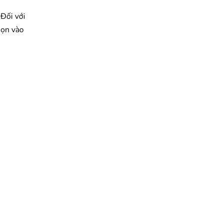
 Đối với
họn vào