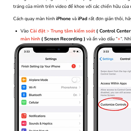
tráng của mình trên video để khoe với các chiến hữu của
Cách quay màn hình
iPhone
và
iPad
rất đơn giản thôi, hã
Vào
Cài đặt
>
Trung tâm kiểm soát
(
Control Center
màn hình
( Screen Recording )
và ấn vào dấu “
+
“. N