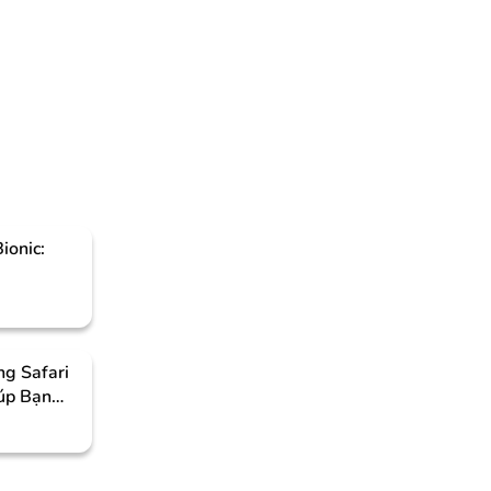
ionic:
g Safari
iúp Bạn
IPhone