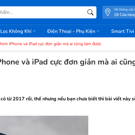
Hệ thống cửa
18 Cửa hàn
Lọc Không Khí
Điện Thoại - Phụ Kiện
Smart Tiv
ình iPhone và iPad cực đơn giản mà ai cũng làm được
hone và iPad cực đơn giản mà ai cũn
ó từ 2017 rồi, thế nhưng nếu bạn chưa biết thì bài viết này s