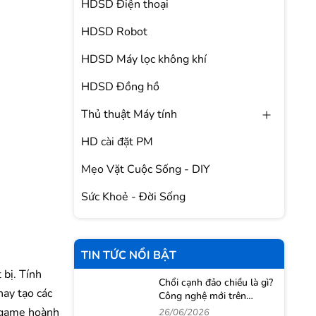
HDSD Điện thoại
HDSD Robot
HDSD Máy lọc không khí
HDSD Đồng hồ
Thủ thuật Máy tính
HD cài đặt PM
Mẹo Vặt Cuộc Sống - DIY
Sức Khoẻ - Đời Sống
TIN TỨC NỔI BẬT
 bị. Tính
Chổi cạnh đảo chiều là gì?
hay tạo các
Công nghệ mới trên
Roborock Qrevo 2 Pro
i game hoành
26/06/2026