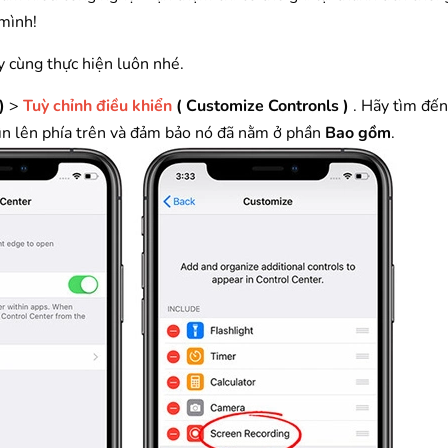
 mình!
y cùng thực hiện luôn nhé.
)
>
Tuỳ chỉnh điều khiển
( Customize Contronls )
. Hãy tìm đế
hìn lên phía trên và đảm bảo nó đã nằm ở phần
Bao gồm
.