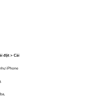
ài đặt > Cài
 như iPhone
.
ba,