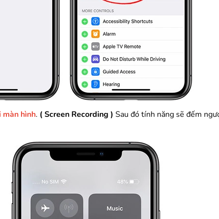
i màn hình
.
( Screen Recording )
Sau đó tính năng sẽ đếm ngượ