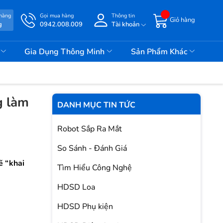
 hàng
Gọi mua hàng
Thông tin
Giỏ hàng
g
0942.008.009
Tài khoản
i
Gia Dụng Thông Minh
Sản Phẩm Khác
g làm
DANH MỤC TIN TỨC
Robot Sắp Ra Mắt
So Sánh - Đánh Giá
ẽ “khai
Tìm Hiểu Công Nghệ
HDSD Loa
HDSD Phụ kiện