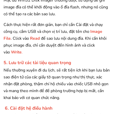
Mặc dù Win32 Disk Imager thường được sử dụng để ghi
image đĩa có thể khởi động vào ổ đĩa flash, nhưng nó cũng
có thể tạo ra các bản sao lưu.
Cách thực hiện rất đơn giản, bạn chỉ cần Cài đặt và chạy
công cụ, cắm USB và chọn vị trí lưu, đặt tên cho
Image
File
. Click vào
Read
để sao lưu nội dung đĩa. Khi cần khôi
phục image đĩa, chỉ cần duyệt đến hình ảnh và click
vào
Write
.
5. Lưu trữ các tài liệu quan trọng
Nếu thường xuyên đi du lịch, sẽ rất tiện ích khi bạn lưu bản
sao điện tử của các giấy tờ quan trọng như thị thực, xác
nhận đặt phòng, thậm chí hộ chiếu vào chiếc USB nhỏ gọn
và mang theo mình để đề phòng trường hợp bị mất, cần
khai báo với cơ quan chức năng.
6. Cài đặt hệ điều hành