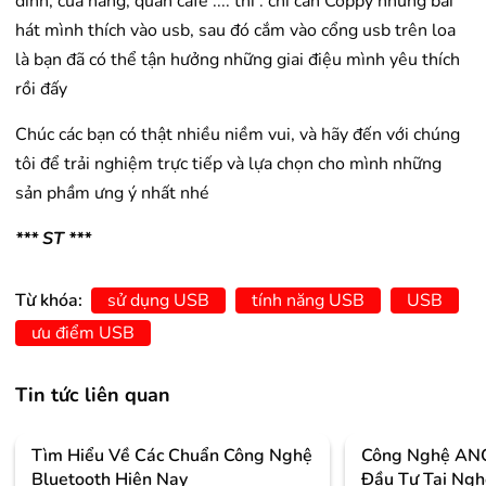
đình, cửa hàng, quán cafe .... thì : chỉ cần Coppy những bài
hát mình thích vào usb, sau đó cắm vào cổng usb trên loa
là bạn đã có thể tận hưởng những giai điệu mình yêu thích
rồi đấy
Chúc các bạn có thật nhiều niềm vui, và hãy đến với chúng
tôi để trải nghiệm trực tiếp và lựa chọn cho mình những
sản phầm ưng ý nhất nhé
*** ST ***
Từ khóa:
sử dụng USB
tính năng USB
USB
ưu điểm USB
Tin tức liên quan
Tìm Hiểu Về Các Chuẩn Công Nghệ
Công Nghệ ANC
Bluetooth Hiện Nay
Đầu Tư Tai Ng