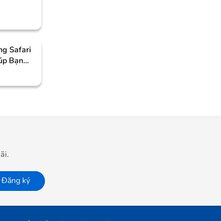
g Safari
iúp Bạn
IPhone
ãi.
Đăng ký