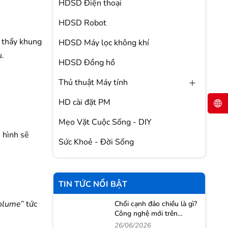
HDSD Điện thoại
HDSD Robot
 thấy khung
HDSD Máy lọc không khí
u.
HDSD Đồng hồ
Thủ thuật Máy tính
HD cài đặt PM
Mẹo Vặt Cuộc Sống - DIY
 hình sẽ
Sức Khoẻ - Đời Sống
TIN TỨC NỔI BẬT
volume
” tức
Chổi cạnh đảo chiều là gì?
Công nghệ mới trên
Roborock Qrevo 2 Pro
26/06/2026