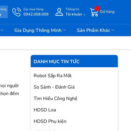
 hàng
Gọi mua hàng
Thông tin
Giỏ hàng
g
0942.008.009
Tài khoản
i
Gia Dụng Thông Minh
Sản Phẩm Khác
DANH MỤC TIN TỨC
Robot Sắp Ra Mắt
mọi người
So Sánh - Đánh Giá
 chọn đếm
Tìm Hiểu Công Nghệ
HDSD Loa
HDSD Phụ kiện