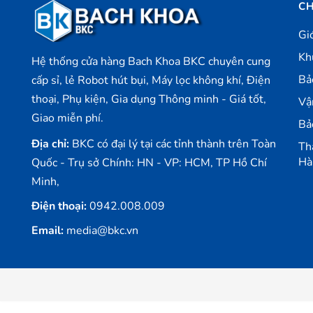
CH
Gi
Kh
Hệ thống cửa hàng Bach Khoa BKC chuyên cung
Bả
cấp sỉ, lẻ Robot hút bụi, Máy lọc không khí, Điện
thoại, Phụ kiện, Gia dụng Thông minh - Giá tốt,
Vậ
Giao miễn phí.
Bả
Địa chỉ:
BKC có đại lý tại các tỉnh thành trên Toàn
Th
Hà
Quốc - Trụ sở Chính: HN - VP: HCM, TP Hồ Chí
Minh,
Điện thoại:
0942.008.009
Email:
media@bkc.vn