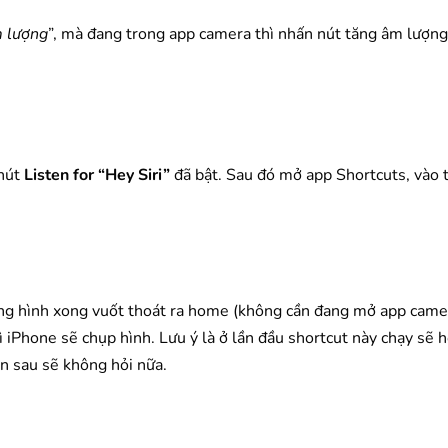
m lượng
”, mà đang trong app camera thì nhấn nút tăng âm lượng
 nút
Listen for “Hey Siri”
đã bật. Sau đó mở app Shortcuts, vào 
ng hình xong vuốt thoát ra home (không cần đang mở app came
hì iPhone sẽ chụp hình. Lưu ý là ở lần đầu shortcut này chạy sẽ 
n sau sẽ không hỏi nữa.