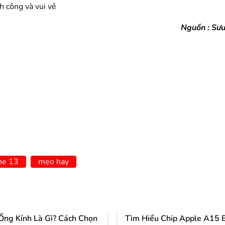
h công và vui vẻ
Nguồn : Sưu
ne 13
mẹo hay
Ống Kính Là Gì? Cách Chọn
Tìm Hiểu Chip Apple A15 B