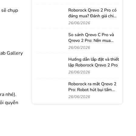
 sẽ chụp
Roborock Qrevo 2 Pro có
đáng mua? Đánh giá chi
tiết sau thời gian sử dụng
26/06/2026
thực tế
So sánh Qrevo C Pro và
Qrevo 2 Pro: Nên mua
robot hút bụi nào?
26/06/2026
tab Gallery
Hướng dẫn lắp đặt và thiết
lập Roborock Qrevo 2 Pro
26/06/2026
Roborock ra mắt Qrevo 2
Pro: Robot hút bụi tầm
ra nhé).
trung với loạt công nghệ
26/06/2026
từ phân khúc cao cấp
hỏi quyền