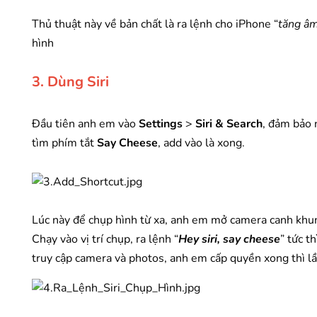
Thủ thuật này về bản chất là ra lệnh cho iPhone “
tăng â
hình
3. Dùng Siri
Đầu tiên anh em vào
Settings
>
Siri & Search
, đảm bảo
tìm phím tắt
Say Cheese
, add vào là xong.
Lúc này để chụp hình từ xa, anh em mở camera canh khu
Chạy vào vị trí chụp, ra lệnh “
Hey siri, say cheese
” tức t
truy cập camera và photos, anh em cấp quyền xong thì lầ