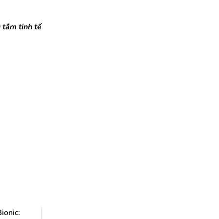
 tầm tinh tế
ionic: