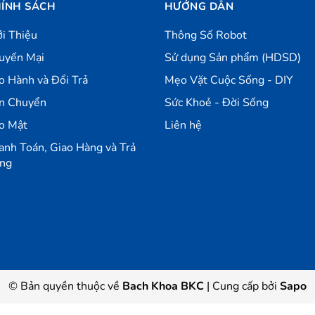
ÍNH SÁCH
HƯỚNG DẪN
ới Thiệu
Thông Số Robot
uyến Mại
Sử dụng Sản phẩm (HDSD)
o Hành và Đổi Trả
Mẹo Vặt Cuộc Sống - DIY
n Chuyển
Sức Khoẻ - Đời Sống
o Mật
Liên hệ
anh Toán, Giao Hàng và Trả
ng
© Bản quyền thuộc về
Bach Khoa BKC
|
Cung cấp bởi
Sapo