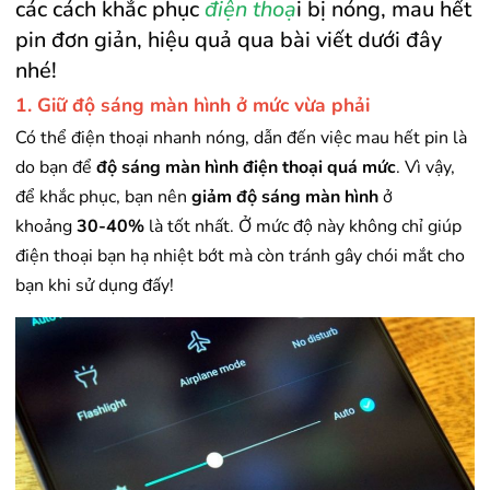
các cách khắc phục
điện thoạ
i bị nóng, mau hết
pin đơn giản, hiệu quả qua bài viết dưới đây
nhé!
1. Giữ độ sáng màn hình ở mức vừa phải
Có thể điện thoại nhanh nóng, dẫn đến việc mau hết pin là
do bạn để
độ sáng màn hình điện thoại quá mức
. Vì vậy,
để khắc phục, bạn nên
giảm độ sáng màn hình
ở
khoảng
30-40%
là tốt nhất. Ở mức độ này không chỉ giúp
điện thoại bạn hạ nhiệt bớt mà còn tránh gây chói mắt cho
bạn khi sử dụng đấy!