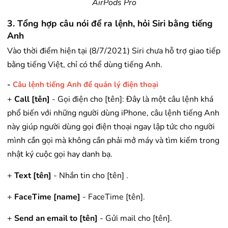
AirPods Pro
3. Tổng hợp câu nói để ra lệnh, hỏi Siri bằng tiếng
Anh
Vào thời điểm hiện tại (8/7/2021) Siri chưa hỗ trợ giao tiếp
bằng tiếng Việt, chỉ có thể dùng tiếng Anh.
-
Câu lệnh tiếng Anh để quản lý điện thoại
+
Call [tên]
- Gọi điện cho [tên]: Đây là một câu lệnh khá
phổ biến với những người dùng iPhone, câu lệnh tiếng Anh
này giúp người dùng gọi điện thoại ngay lập tức cho người
mình cần gọi mà không cần phải mở máy và tìm kiếm trong
nhật ký cuộc gọi hay danh bạ.
+
Text [tên]
- Nhắn tin cho [tên] .
+
FaceTime [name]
- FaceTime [tên].
+
Send an email to [tên]
- Gửi mail cho [tên].