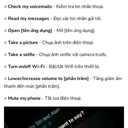
+
Check my voicemails
- Kiểm tra tin nhắn thoại.
+
Read my messages
- Đọc các tin nhắn gửi tới.
+
Open [tên ứng dụng]
- Mở [tên ứng dụng].
+
Take a picture
- Chụp ảnh trên điện thoại.
+
Take a selfie
- Chụp ảnh selfie với camera trước.
+
Turn on/off Wi-Fi
- Bật/tắt Wifi trên thiết bị.
+
Lower/increase volume to [phần trăm]
- Tăng giảm âm
thanh đến mức [phần trăm].
+
Mute my phone
- Tắt loa điện thoại.