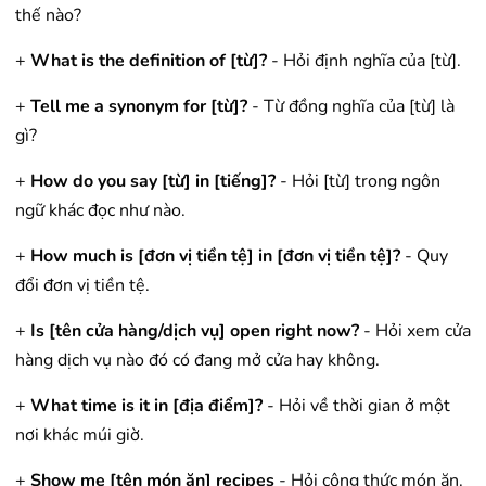
thế nào?
+
What is the definition of [từ]?
- Hỏi định nghĩa của [từ].
+
Tell me a synonym for [từ]?
- Từ đồng nghĩa của [từ] là
gì?
+
How do you say [từ] in [tiếng]?
- Hỏi [từ] trong ngôn
ngữ khác đọc như nào.
+
How much is [đơn vị tiền tệ] in [đơn vị tiền tệ]?
- Quy
đổi đơn vị tiền tệ.
+
Is [tên cửa hàng/dịch vụ] open right now?
- Hỏi xem cửa
hàng dịch vụ nào đó có đang mở cửa hay không.
+
What time is it in [địa điểm]?
- Hỏi về thời gian ở một
nơi khác múi giờ.
+
Show me [tên món ăn] recipes
- Hỏi công thức món ăn.