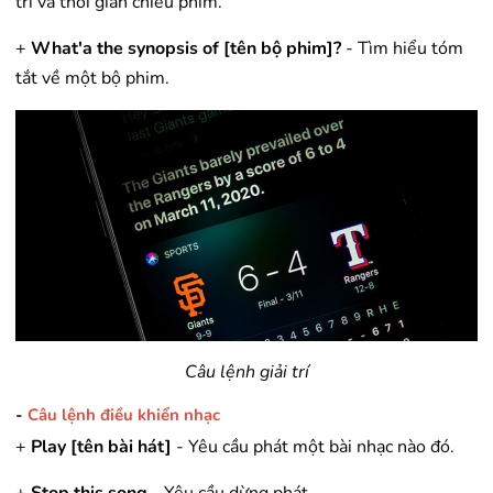
trí và thời gian chiếu phim.
+
What'a the synopsis of [tên bộ phim]?
- Tìm hiểu tóm
tắt về một bộ phim.
Câu lệnh giải trí
-
Câu lệnh điều khiển nhạc
+
Play [tên bài hát]
- Yêu cầu phát một bài nhạc nào đó.