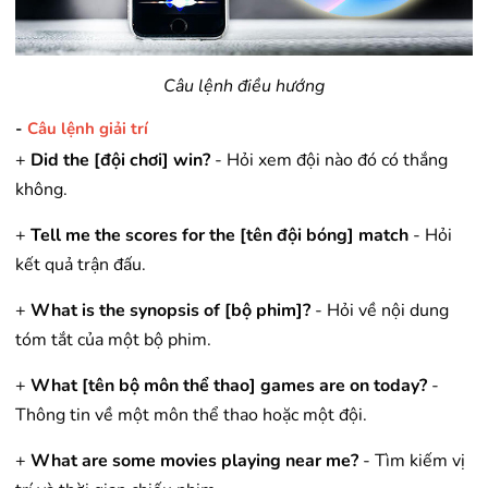
Câu lệnh điều hướng
-
Câu lệnh giải trí
+
Did the [đội chơi] win?
- Hỏi xem đội nào đó có thắng
không.
+
Tell me the scores for the [tên đội bóng] match
- Hỏi
kết quả trận đấu.
+
What is the synopsis of [bộ phim]?
- Hỏi về nội dung
tóm tắt của một bộ phim.
+
What [tên bộ môn thể thao] games are on today?
-
Thông tin về một môn thể thao hoặc một đội.
+
What are some movies playing near me?
- Tìm kiếm vị