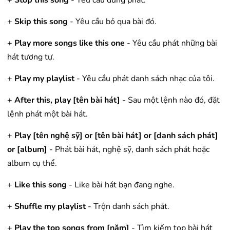
+
Stop this song
- Yêu cầu dừng phát.
+
Skip this song
- Yêu cầu bỏ qua bài đó.
+
Play more songs like this one
- Yêu cầu phát những bài
hát tương tự.
+
Play my playlist
- Yêu cầu phát danh sách nhạc của tôi.
+
After this, play [tên bài hát]
- Sau một lệnh nào đó, đặt
lệnh phát một bài hát.
+
Play [tên nghệ sỹ] or [tên bài hát] or [danh sách phát]
or [album]
- Phát bài hát, nghệ sỹ, danh sách phát hoặc
album cụ thể.
+
Like this song
- Like bài hát bạn đang nghe.
+
Shuffle my playlist
- Trộn danh sách phát.
+
Play the top songs from [năm]
- Tìm kiếm top bài hát