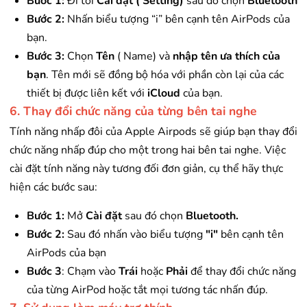
Bước 1:
Đi tới
Cài đặt ( Setting)
sau đó chọn
Bluetooth
Bước 2:
Nhấn biểu tượng “i” bên cạnh tên AirPods của
bạn.
Bước 3:
Chọn
Tên
( Name) và
nhập tên ưa thích của
bạn
. Tên mới sẽ đồng bộ hóa với phần còn lại của các
thiết bị được liên kết với
iCloud
của bạn.
6. Thay đổi chức năng của từng bên tai nghe
Tính năng nhấp đôi của Apple Airpods sẽ giúp bạn thay đổi
chức năng nhấp đúp cho một trong hai bên tai nghe. Việc
cài đặt tính năng này tương đối đơn giản, cụ thể hãy thực
hiện các bước sau:
Bước 1:
Mở
Cài đặt
sau đó chọn
Bluetooth.
Bước 2:
Sau đó nhấn vào biểu tượng
"i"
bên cạnh tên
AirPods của bạn
Bước 3
: Chạm vào
Trái
hoặc
Phải
để thay đổi chức năng
của từng AirPod hoặc tắt mọi tương tác nhấn đúp.