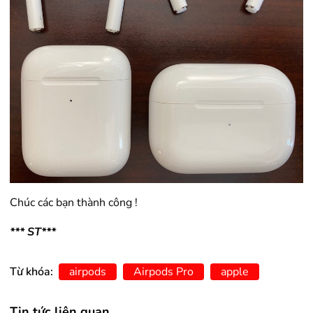
Chúc các bạn thành công !
*** ST***
Từ khóa:
airpods
Airpods Pro
apple
Tin tức liên quan