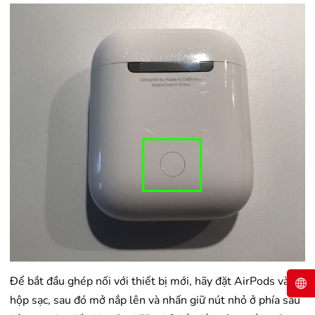
Để bắt đầu ghép nối với thiết bị mới, hãy đặt AirPods vào
hộp sạc, sau đó mở nắp lên và nhấn giữ nút nhỏ ở phía sau