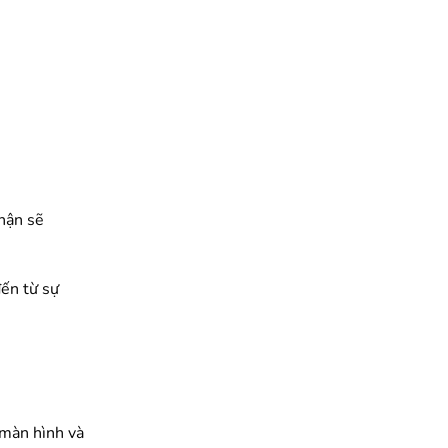
nhận sẽ
đến từ sự
i màn hình và