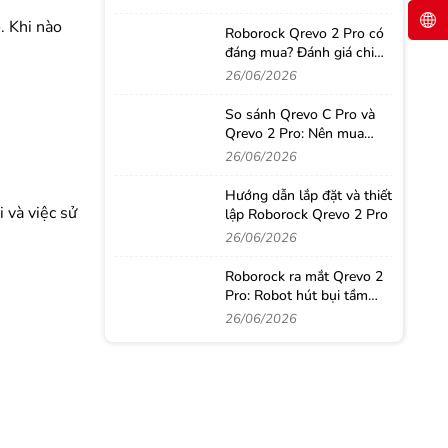
. Khi nào
Roborock Qrevo 2 Pro có
đáng mua? Đánh giá chi
tiết sau thời gian sử dụng
26/06/2026
thực tế
So sánh Qrevo C Pro và
Qrevo 2 Pro: Nên mua
robot hút bụi nào?
26/06/2026
Hướng dẫn lắp đặt và thiết
 và việc sử
lập Roborock Qrevo 2 Pro
26/06/2026
Roborock ra mắt Qrevo 2
Pro: Robot hút bụi tầm
trung với loạt công nghệ
26/06/2026
từ phân khúc cao cấp