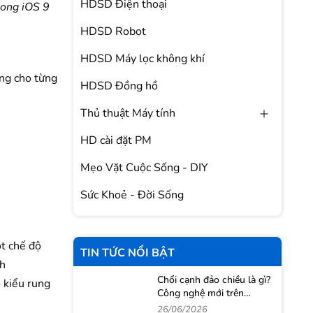
HDSD Điện thoại
trong iOS 9
HDSD Robot
HDSD Máy lọc không khí
ung cho từng
HDSD Đồng hồ
Thủ thuật Máy tính
HD cài đặt PM
Mẹo Vặt Cuộc Sống - DIY
Sức Khoẻ - Đời Sống
t chế độ
TIN TỨC NỔI BẬT
nh
Chổi cạnh đảo chiều là gì?
 kiểu rung
Công nghệ mới trên
Roborock Qrevo 2 Pro
26/06/2026