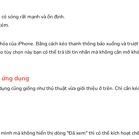
có sóng rất mạnh và ổn định.
kém.
h khóa của iPhone. Bằng cách kéo thanh thông báo xuống và trượ
ào tùy chọn này bạn có thể trả lời tin nhắn mà không cần mở khó
ột ứng dụng
dụng cũng giống như thủ thuật vừa giới thiệu ở trên. Chỉ cần ké
 mình mà không hiển thị dòng "Đã xem" thì có thể kích hoạt ch