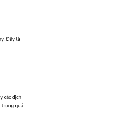
.
ày. Đây là
y các dịch
ả trong quá