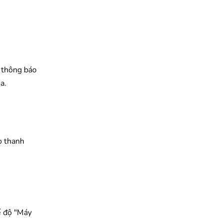
t thông báo
a.
o thanh
ế độ "Máy