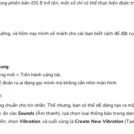
rong phiên bản iOS 8 trở lên, một số chỉ có thể thực hiện được 
hường, và hôm nay mình sẽ mách cho các bạn biết cách để đặt r
Rung
.
ng mới > Tiến hành sáng tác.
hể đoán ra ai đang gọi mình mà không cần nhìn màn hình.
h
g chuẩn cho tin nhắn. Thế nhưng, bạn có thể dễ dàng tạo ra mộ
y, ấn vào
Sounds
(Âm thanh), lựa chọn loại thông báo trong da
đến, chọn
Vibration
, và cuối cùng là
Create New Vibration
(Tạo