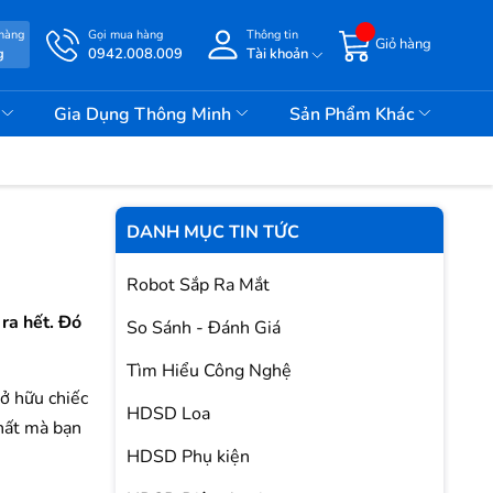
 hàng
Gọi mua hàng
Thông tin
Giỏ hàng
g
0942.008.009
Tài khoản
i
Gia Dụng Thông Minh
Sản Phẩm Khác
DANH MỤC TIN TỨC
Robot Sắp Ra Mắt
 ra
hết. Đó
So Sánh - Đánh Giá
Tìm Hiểu Công Nghệ
sở hữu chiếc
HDSD Loa
nhất mà bạn
HDSD Phụ kiện