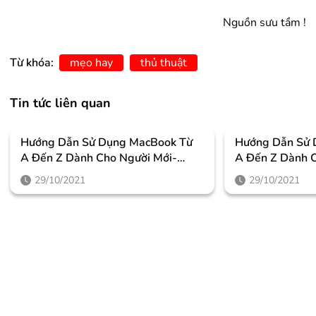
Nguồn sưu tầm !
Từ khóa:
mẹo hay
thủ thuật
Tin tức liên quan
Hướng Dẫn Sử Dụng MacBook Từ
Hướng Dẫn Sử 
A Đến Z Dành Cho Người Mới-
A Đến Z Dành C
Phần 2
Phần 1
29/10/2021
29/10/2021