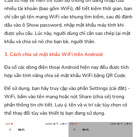
Cửa sổ này sẽ hiển thị toàn bộ thông tin đăng nhập của
nhiều tài khoản (bao gồm WiFi), để tiết kiệm thời gian, bạn
chỉ cần gõ tên mạng WiFi vào khung tìm kiếm, sau đó đánh
dấu vào ô Show password, nhập mật khẩu máy tính khi
được yêu cầu. Lúc này, người dùng chỉ cần sao chép lại mật
khẩu và chia sẻ nó cho bạn bè, người thân.
3. Cách chia sẻ mật khẩu WiFi trên Android
Đa số các dòng điện thoại Android hiện nay đều được tích
hợp sẵn tính năng chia sẻ mật khẩu WiFi bằng QR Code.
Để sử dụng, bạn hãy truy cập vào phần Settings (cài đặt) -
WiFi, bấm vào tên mạng hoặc nút Share (chia sẻ) trong
phần thông tin chi tiết. Lưu ý, tên và vị trí các tùy chọn có
thể thay đổi tùy vào thiết bị bạn đang sử dụng.