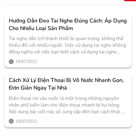
Hướng Dẫn Đeo Tai Nghe Đúng Cách: Áp Dụng
Cho Nhiều Loại Sản Phẩm
Tai nghe dần trở thành thiết bị quan trọng, không thể
thiếu đối với nhiều người. Việc sử dụng tai nghe không
đồng nghĩa với việc bạn biết cách sử dụng tai nghe
đúng cách. Việc đeo tai nghe không đúng cách đôi khi
19/07/2021
sẽ gây ra hiện tượng đau tai và ảnh hưởng không ít đến
thính giác. Vậy làm sao để đeo tai nghe đúng cách? Bài
viết dưới đây sẽ hướng dẫn cụ thể cách đeo tai nghe
Cách Xử Lý Điện Thoại Bị Vô Nước Nhanh Gọn,
chuẩn xác nhất, có thể áp dụng cho nhiều loại sản
Đơn Giản Ngay Tại Nhà
phẩm luôn đó nhé! 1. Chọn loại mút tai nghe phù hợp
Điện thoại rơi vào nước là một trong những nguyên
với vành tai Điều đầu tiên cũng là điều quan trọng
nhân phổ biến làm cho điện thoại nhanh bị hư hỏng.
nhất, đặc biệt đối với các sản phẩm tai nghe nhét
Nội dung bài viết này sẽ cung cấp đến bạn cách thức để
tai (in-ear) có sử dụng đầu mút, bạn nên thật kỹ
có thể tự cứu lấy điện thoại của mình khi chẳng may bị
lưỡng trong việc chọn lựa kích thước phù hợp với ống
15/07/2021
rơi vào nước. 1. Tắt nguồn điện thoại ngay lập tức Việc
tai của mình. Như vậy, sẽ giúp cho tai nghe được gắn
đầu tiên phải cần làm là lấy chiếc điện thoại của bạn ra
vào tai chắc hơn, đồng thời giảm lực chèn ép lên ống