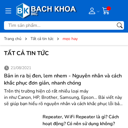
Trang chủ
Tất cả tin tức
mẹo hay
TẤT CẢ TIN TỨC
21/08/2021
Bản in ra bị đen, lem nhem - Nguyên nhân và cách
khắc phục đơn giản, nhanh chóng
Trên thị trường hiện có rất nhiều loại máy
in như Canon, HP, Brother, Samsung, Epson... Bài viết này
sẽ giúp bạn hiểu rõ nguyên nhân và cách khắc phục lỗi bản
in ra bị đen, lem nhem đơn giản, nhanh chóng. Hãy cùng
tham khảo nhé! 1. Gạt mực bé bị hỏng Nguyên nhân Gạt
Repeater, WiFi Repeater là gì? Cách
mực bé là bộ phận tương đối quan trọng trong chiếc máy
hoạt động? Có nên sử dụng không?