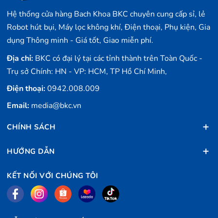
iOS, truy cập mục Cài đặt hay là truy cập
mục AirPlay trên Apple Watch. 5. Sử dụng Siri trên
Hệ thống cửa hàng Bach Khoa BKC chuyên cung cấp sỉ, lẻ
AirPods Max Bởi vì...
Robot hút bụi, Máy lọc không khí, Điện thoại, Phụ kiện, Gia
dụng Thông minh - Giá tốt, Giao miễn phí.
Địa chỉ:
BKC có đại lý tại các tỉnh thành trên Toàn Quốc -
Trụ sở Chính: HN - VP: HCM, TP Hồ Chí Minh,
Điện thoại:
0942.008.009
Email:
media@bkc.vn
CHÍNH SÁCH
HƯỚNG DẪN
KẾT NỐI VỚI CHÚNG TÔI